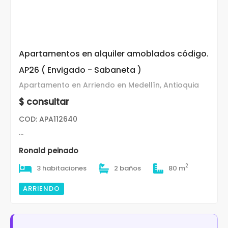
Apartamentos en alquiler amoblados código.
AP26 ( Envigado - Sabaneta )
Apartamento en Arriendo en Medellín, Antioquia
$ consultar
COD: APA112640
...
Ronald peinado
2
3 habitaciones
2 baños
80 m
ARRIENDO