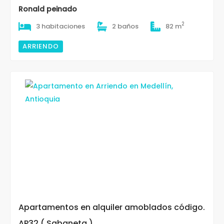
Ronald peinado
2
3 habitaciones
2 baños
82 m
ARRIENDO
Apartamentos en alquiler amoblados código.
AP32 ( Sabaneta )