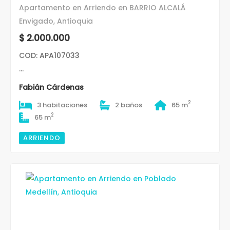
Apartamento en Arriendo en BARRIO ALCALÁ
Envigado, Antioquia
$ 2.000.000
COD: APA107033
...
Fabián Cárdenas
2
3 habitaciones
2 baños
65 m
2
65 m
ARRIENDO