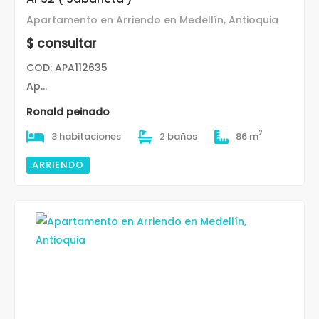
Apartamento en Arriendo en Medellín, Antioquia
$ consultar
COD: APA112635
Ap...
Ronald peinado
2
3 habitaciones
2 baños
86 m
ARRIENDO