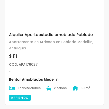
Alquiler Apartaestudio amoblado Poblado
Apartamento en Arriendo en Poblado Medellín,
Antioquia
$ 111
COD: APA176027
...
Rentar Amoblados Medellin
2
1 habitaciones
2 baños
50 m
ARRIENDO