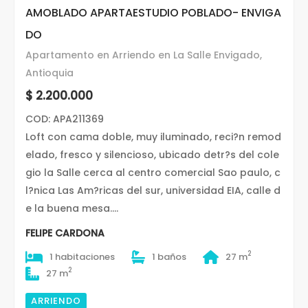
AMOBLADO APARTAESTUDIO POBLADO- ENVIGA
DO
Apartamento en Arriendo en La Salle Envigado,
Antioquia
$ 2.200.000
COD: APA211369
Loft con cama doble, muy iluminado, reci?n remod
elado, fresco y silencioso, ubicado detr?s del cole
gio la Salle cerca al centro comercial Sao paulo, c
l?nica Las Am?ricas del sur, universidad EIA, calle d
e la buena mesa....
FELIPE CARDONA
2
1 habitaciones
1 baños
27 m
2
27 m
ARRIENDO