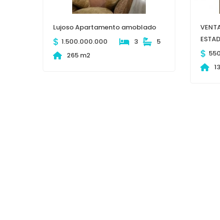
Lujoso Apartamento amoblado
VENT
ESTAD
$
1.500.000.000
3
5
$
55
265 m2
1