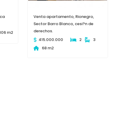
ica
Venta apartamento, Rionegro,
Sector Barro Blanco, cesi?n de
derechos.
106 m2
$
415.000.000
2
3
68 m2