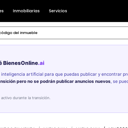
es
Inmobiliarias
Servicios
é BienesOnline
.ai
nteligencia artificial para que puedas publicar y encontrar 
ansición pero no se podrán publicar anuncios nuevos
, se pue
activo durante la transición.