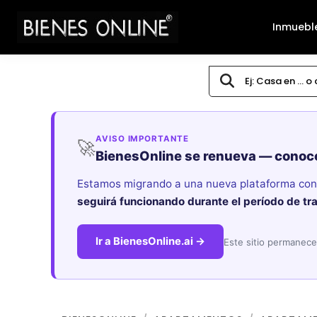
Inmuebl
AVISO IMPORTANTE
🚀
BienesOnline se renueva — conoc
Estamos migrando a una nueva plataforma con i
seguirá funcionando durante el período de tr
Ir a BienesOnline.ai →
Este sitio permanece 