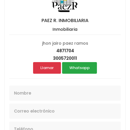
PAEZ R. INMOBILIARIA
Inmobiliaria
jhon jairo paez ramos
4871704
3005720011
Llamar
Whatsapp
Nombre
Email
Telefono