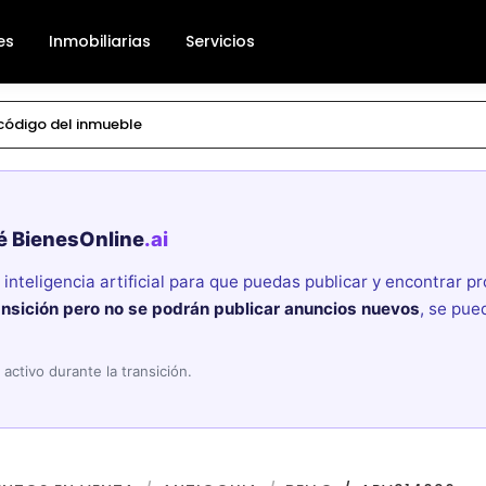
es
Inmobiliarias
Servicios
é BienesOnline
.ai
nteligencia artificial para que puedas publicar y encontrar 
ansición pero no se podrán publicar anuncios nuevos
, se pue
activo durante la transición.