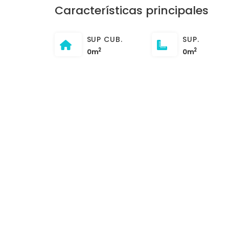
Características principales
SUP CUB.
SUP.
2
2
0m
0m