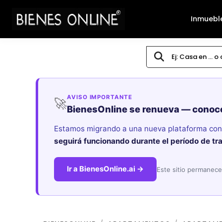
Inmuebl
AVISO IMPORTANTE
🚀
BienesOnline se renueva — conoc
Estamos migrando a una nueva plataforma con i
seguirá funcionando durante el período de tr
Ir a BienesOnline.ai →
Este sitio permanece 