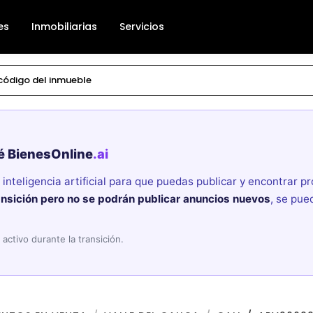
es
Inmobiliarias
Servicios
é BienesOnline
.ai
nteligencia artificial para que puedas publicar y encontrar 
ansición pero no se podrán publicar anuncios nuevos
, se pue
activo durante la transición.