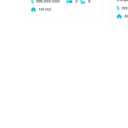
$
395.000.000
3
5
$
319
141 m2
6