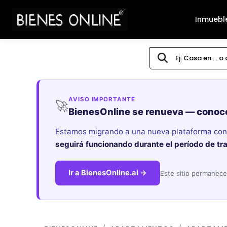
Inmuebl
AVISO IMPORTANTE
🚀
BienesOnline se renueva — conoc
Estamos migrando a una nueva plataforma con i
seguirá funcionando durante el período de tr
Ir a BienesOnline.ai →
Este sitio permanece 