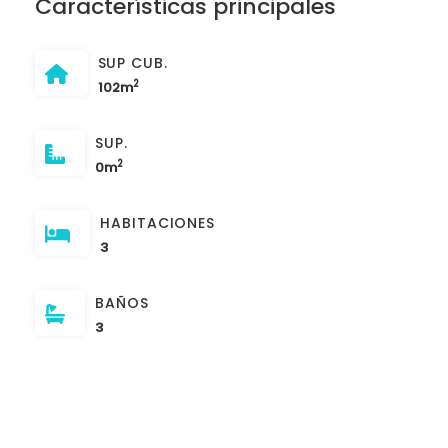
Características principales
SUP CUB.
2
102m
SUP.
2
0m
HABITACIONES
3
BAÑOS
3