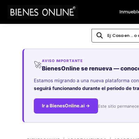
Inmuebl
AVISO IMPORTANTE
🚀
BienesOnline se renueva — conoc
Estamos migrando a una nueva plataforma con i
seguirá funcionando durante el período de tr
Ir a BienesOnline.ai →
Este sitio permanece 