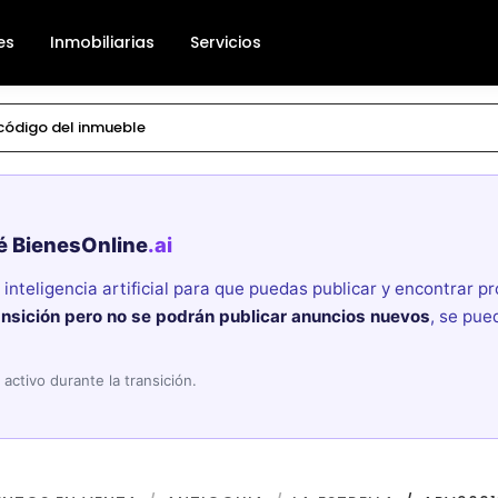
es
Inmobiliarias
Servicios
é BienesOnline
.ai
nteligencia artificial para que puedas publicar y encontrar 
ansición pero no se podrán publicar anuncios nuevos
, se pue
activo durante la transición.