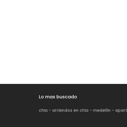
Lo mas buscado
chia
-
arriendos en chia
-
medellin
-
apart