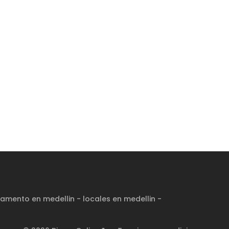
amento en medellin
-
locales en medellin
-