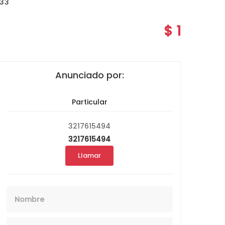
33
$ 1
Anunciado por:
Particular
3217615494
3217615494
Llamar
Nombre
Email