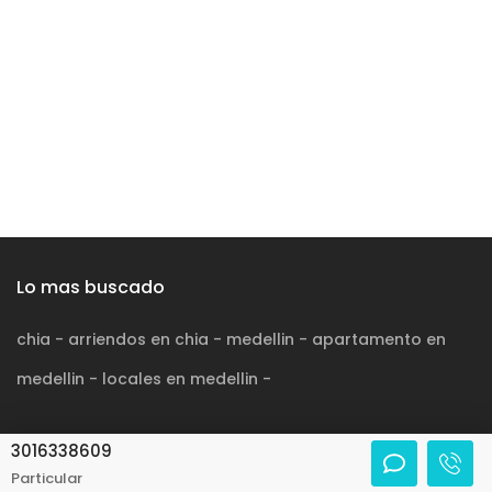
Lo mas buscado
chia
-
arriendos en chia
-
medellin
-
apartamento en
medellin
-
locales en medellin
-
3016338609
© 2026 BienesOnline ®
Terminos y condiciones
Particular