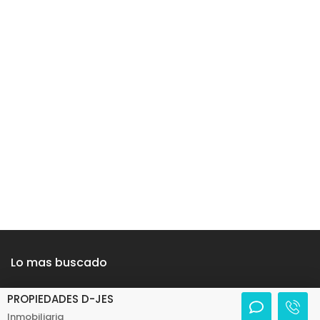
Lo mas buscado
chia
-
arriendos en chia
-
medellin
-
apartamento en
PROPIEDADES D-JES
Inmobiliaria