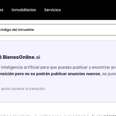
es
Inmobiliarias
Servicios
é BienesOnline
.ai
nteligencia artificial para que puedas publicar y encontrar 
ansición pero no se podrán publicar anuncios nuevos
, se pue
activo durante la transición.