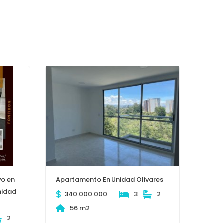
o en
Apartamento En Unidad Olivares
nidad
$
340.000.000
3
2
56 m2
2