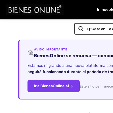
Inmuebl
AVISO IMPORTANTE
🚀
BienesOnline se renueva — conoc
Estamos migrando a una nueva plataforma con i
seguirá funcionando durante el período de tr
Ir a BienesOnline.ai →
Este sitio permanece 