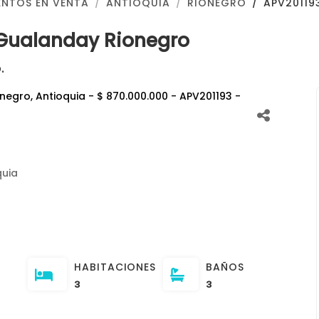
NTOS EN VENTA
ANTIOQUIA
RIONEGRO
APV20119
Gualanday Rionegro
.
quia
HABITACIONES
BAÑOS
3
3