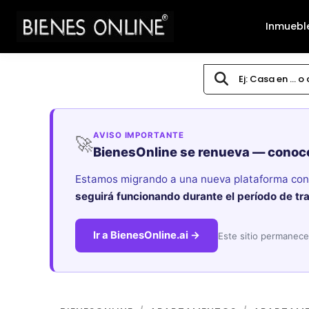
Inmuebl
AVISO IMPORTANTE
🚀
BienesOnline se renueva — conoc
Estamos migrando a una nueva plataforma con i
seguirá funcionando durante el período de tr
Ir a BienesOnline.ai →
Este sitio permanece 