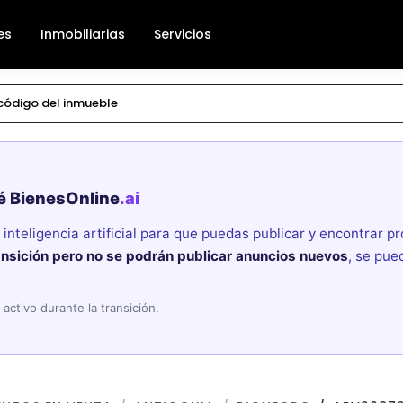
es
Inmobiliarias
Servicios
é BienesOnline
.ai
nteligencia artificial para que puedas publicar y encontrar 
ansición pero no se podrán publicar anuncios nuevos
, se pue
activo durante la transición.