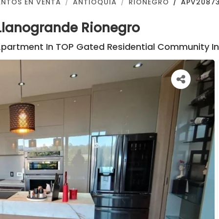
NTOS EN VENTA
ANTIOQUIA
RIONEGRO
APV2087
Llanogrande Rionegro
Apartment In TOP Gated Residential Community I