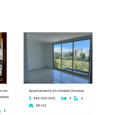
o en
Apartamento En Unidad Olivares
nidad
$
340.000.000
3
2
56 m2
2