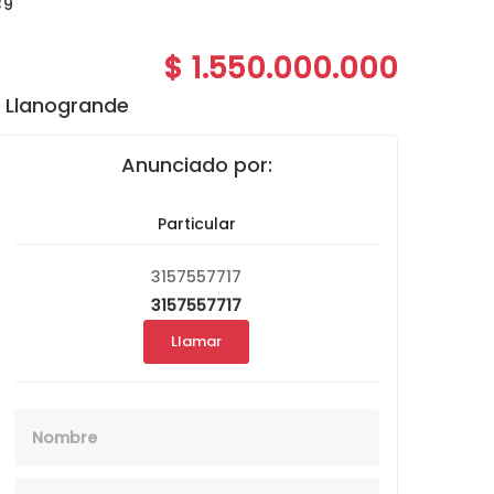
39
$ 1.550.000.000
n Llanogrande
Anunciado por:
Particular
3157557717
3157557717
Llamar
Nombre
Email