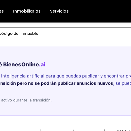
es
Inmobiliarias
Servicios
é BienesOnline
.ai
nteligencia artificial para que puedas publicar y encontrar 
ansición pero no se podrán publicar anuncios nuevos
, se pue
activo durante la transición.