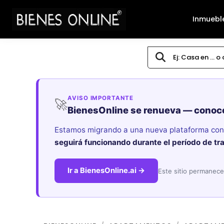
Inmuebl
AVISO IMPORTANTE
🚀
BienesOnline se renueva — conoc
Estamos migrando a una nueva plataforma con i
seguirá funcionando durante el período de tr
Ir a BienesOnline.ai →
Este sitio permanece 