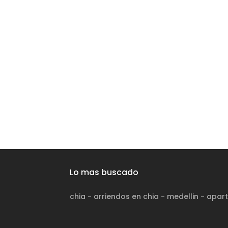
Lo mas buscado
chia
-
arriendos en chia
-
medellin
-
apart