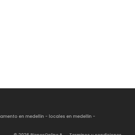
amento en medellin
-
locales en medellin
-