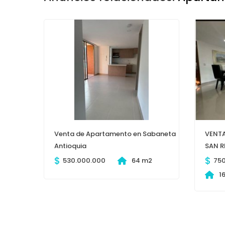
Venta de Apartamento en Sabaneta
VENTA
Antioquia
SAN 
$
$
530.000.000
64 m2
75
1