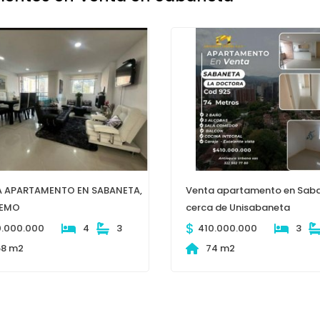
 APARTAMENTO EN SABANETA,
Venta apartamento en Sab
REMO
cerca de Unisabaneta
$
0.000.000
4
3
410.000.000
3
68 m2
74 m2