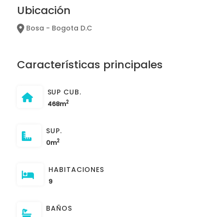
Ubicación
Bosa - Bogota D.C
Características principales
SUP CUB.
2
468m
SUP.
2
0m
HABITACIONES
9
BAÑOS