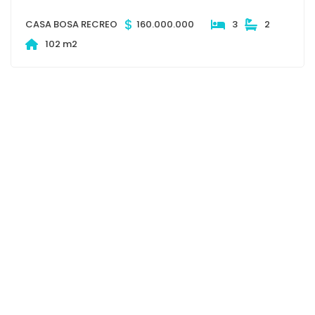
$
375.000.000
4
2
254 m2
$
CASA BOSA RECREO
160.000.000
3
2
102 m2