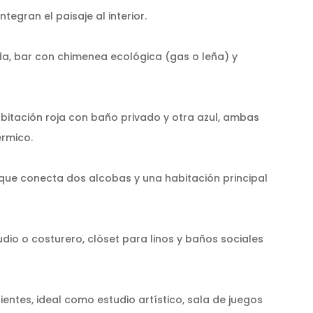
tegran el paisaje al interior.
a, bar con chimenea ecológica (gas o leña) y
abitación roja con baño privado y otra azul, ambas
érmico.
ue conecta dos alcobas y una habitación principal
dio o costurero, clóset para linos y baños sociales
entes, ideal como estudio artístico, sala de juegos