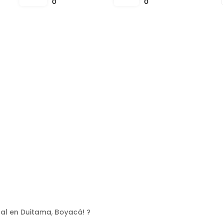
0
0
ral en Duitama, Boyacá! ?