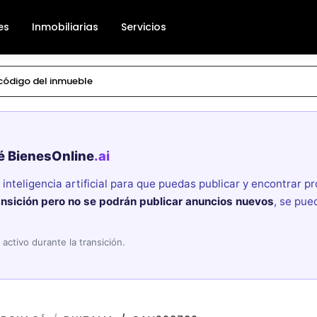
es
Inmobiliarias
Servicios
é BienesOnline
.ai
nteligencia artificial para que puedas publicar y encontrar 
ansición pero no se podrán publicar anuncios nuevos
, se pue
activo durante la transición.