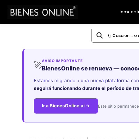
Inmuebl
AVISO IMPORTANTE
🚀
BienesOnline se renueva — conoc
Estamos migrando a una nueva plataforma con i
seguirá funcionando durante el período de tr
Ir a BienesOnline.ai →
Este sitio permanece 