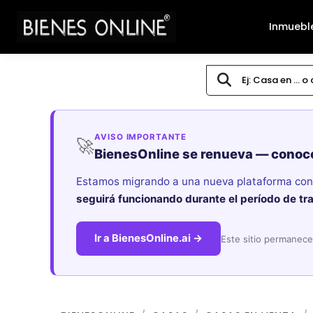
Inmuebl
AVISO IMPORTANTE
🚀
BienesOnline se renueva — conoc
Estamos migrando a una nueva plataforma con i
seguirá funcionando durante el período de tr
Ir a BienesOnline.ai →
Este sitio permanece 