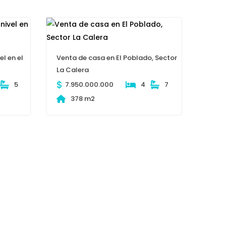
el en el
Venta de casa en El Poblado, Sector
La Calera
$
5
7.950.000.000
4
7
378 m2