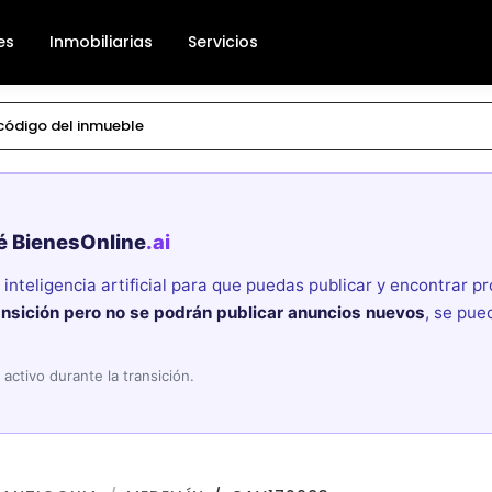
es
Inmobiliarias
Servicios
é BienesOnline
.ai
nteligencia artificial para que puedas publicar y encontrar 
ansición pero no se podrán publicar anuncios nuevos
, se pue
activo durante la transición.