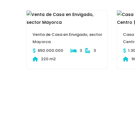
Venta de Casa en Envigado, sector
Casa 
Mayorca
Centr
$
$
650.000.000
3
3
1.3
220 m2
9