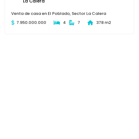
Venta de casa en El Poblado, Sector La Calera
$
7.950.000.000
4
7
378 m2