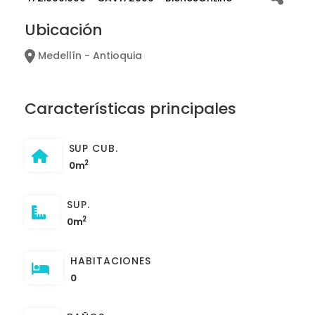
Ubicación
Medellín - Antioquia
Características principales
SUP CUB.
2
0m
SUP.
2
0m
HABITACIONES
0