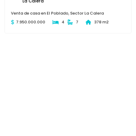
Venta de casa en El Poblado, Sector La Calera
$
7.950.000.000
4
7
378 m2