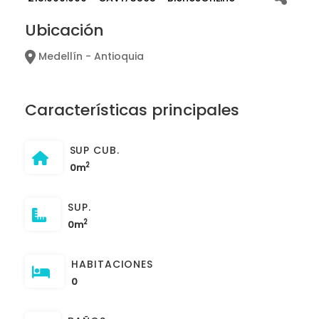
Ubicación
Medellín - Antioquia
Características principales
SUP CUB.
2
0m
SUP.
2
0m
HABITACIONES
0