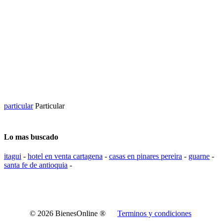
particular
Particular
Lo mas buscado
itagui
-
hotel en venta cartagena
-
casas en pinares pereira
-
guarne
-
santa fe de antioquia
-
© 2026 BienesOnline ®
Terminos y condiciones