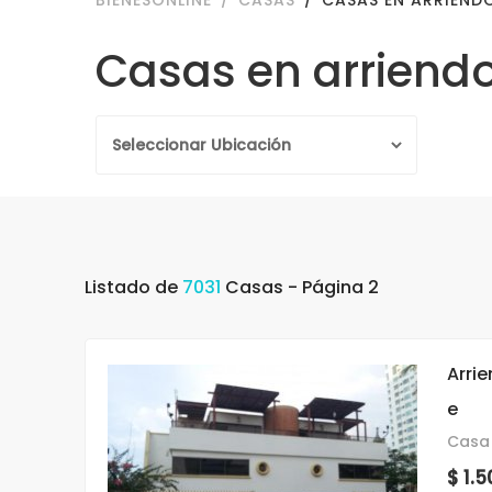
BIENESONLINE
CASAS
CASAS EN ARRIEND
Casas en arriend
Listado de
7031
Casas - Página 2
Arri
e
Casa 
$ 1.