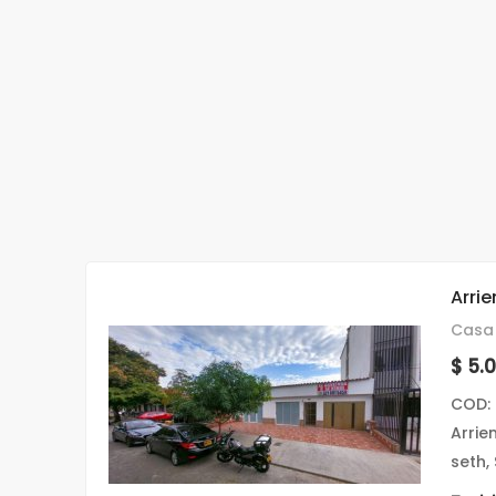
Arri
Casa 
$ 5.
COD:
Arrie
seth,