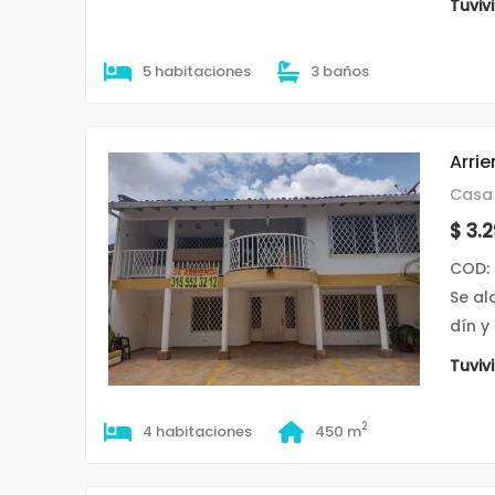
Tuviv
5 habitaciones
3 baños
Arrie
Casa 
$ 3.
COD:
Se al
dín y
Tuviv
2
4 habitaciones
450 m