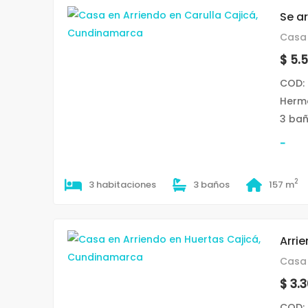
Se a
Casa 
$ 5.
COD:
Hermo
3 bañ
-
2
3 habitaciones
3 baños
157 m
Arri
Casa 
$ 3.
COD: