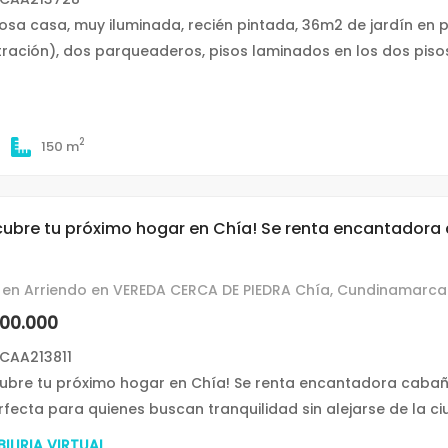
sa casa, muy iluminada, recién pintada, 36m2 de jardín en pas
tración), dos parqueaderos, pisos laminados en los dos pisos
2
150 m
cubre tu próximo hogar en Chía! Se renta encantador
en Arriendo en VEREDA CERCA DE PIEDRA Chía, Cundinamarca
500.000
CAA213811
ubre tu próximo hogar en Chía! Se renta encantadora caba
erfecta para quienes buscan tranquilidad sin alejarse de la ci
ILIRIA VIRTUAL