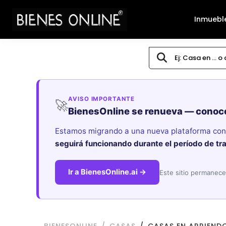
Inmuebl
AVISO IMPORTANTE
🚀
BienesOnline se renueva — conoc
Estamos migrando a una nueva plataforma con i
seguirá funcionando durante el período de tr
Ir a BienesOnline.ai →
Este sitio permanece 