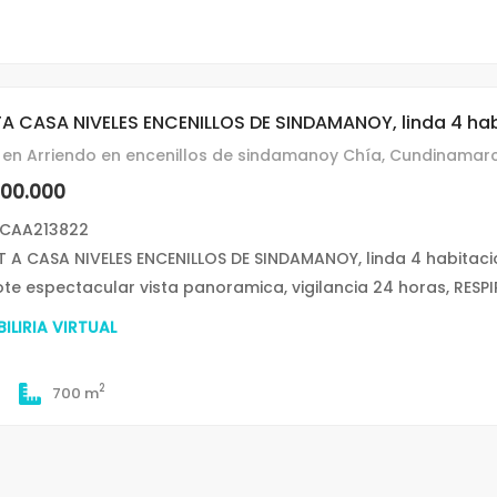
TA CASA NIVELES ENCENILLOS DE SINDAMANOY, linda 4 hab
en Arriendo en encenillos de sindamanoy Chía, Cundinamar
000.000
 CAA213822
 T A CASA NIVELES ENCENILLOS DE SINDAMANOY, linda 4 habitac
lote espectacular vista panoramica, vigilancia 24 horas, RESP
ILIRIA VIRTUAL
2
700 m