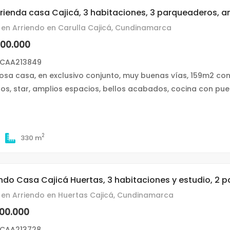
rrienda casa Cajicá, 3 habitaciones, 3 parqueaderos, a
en Arriendo en Carulla Cajicá, Cundinamarca
500.000
 CAA213849
sa casa, en exclusivo conjunto, muy buenas vías, 159m2 cons
os, star, amplios espacios, bellos acabados, cocina con puer
2
330 m
endo Casa Cajicá Huertas, 3 habitaciones y estudio, 2 p
en Arriendo en Huertas Cajicá, Cundinamarca
300.000
 CAA213728