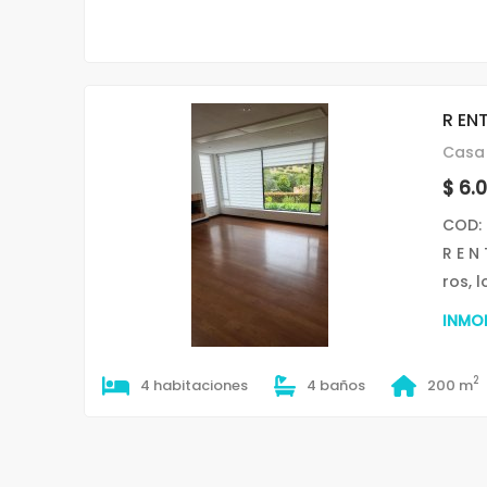
R EN
Casa 
$ 6.
COD:
R E N
ros, 
INMOB
2
4 habitaciones
4 baños
200 m