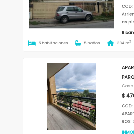
COD:
Arrie
as pl
Ricar
2
5 habitaciones
5 baños
384 m
APAR
PARQ
Casa 
$ 47
COD:
APAR
ROS. 
INMOB