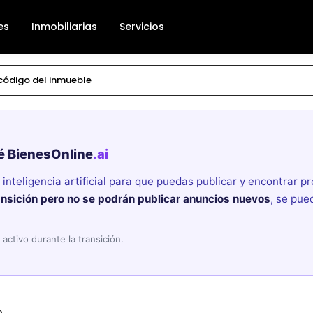
es
Inmobiliarias
Servicios
é BienesOnline
.ai
nteligencia artificial para que puedas publicar y encontrar 
ansición pero no se podrán publicar anuncios nuevos
, se pue
activo durante la transición.