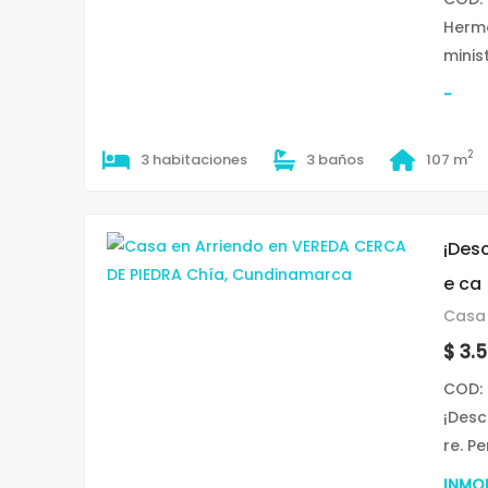
Hermo
minis
-
2
3 habitaciones
3 baños
107 m
¡Des
e ca
Casa 
$ 3.
COD: 
¡Desc
re. P
INMOB