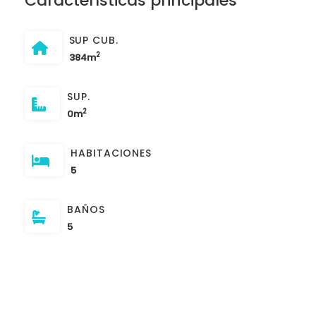
Características principales
SUP CUB.
2
384m
SUP.
2
0m
HABITACIONES
5
BAÑOS
5