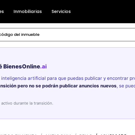
es
Inmobiliarias
Servicios
é BienesOnline
.ai
nteligencia artificial para que puedas publicar y encontrar 
ansición pero no se podrán publicar anuncios nuevos
, se pue
activo durante la transición.