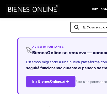
Inmuebl
AVISO IMPORTANTE
🚀
BienesOnline se renueva — conoc
Estamos migrando a una nueva plataforma con i
seguirá funcionando durante el período de tr
Ir a BienesOnline.ai →
Este sitio permanece 