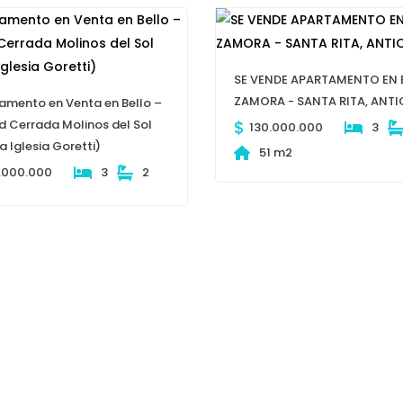
SE VENDE APARTAMENTO EN 
ZAMORA - SANTA RITA, ANTI
amento en Venta en Bello –
d Cerrada Molinos del Sol
$
130.000.000
3
 Iglesia Goretti)
51 m2
.000.000
3
2