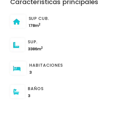
Características principales
SUP CUB.
2
178m
SUP.
2
3386m
HABITACIONES
3
BAÑOS
3