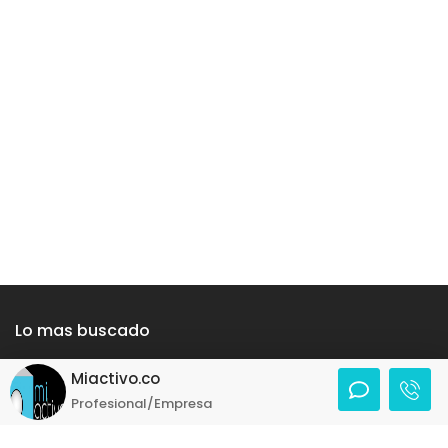
Lo mas buscado
Miactivo.co
chia
-
arriendos en chia
-
medellin
-
apartamento en
Profesional/Empresa
medellin
-
locales en medellin
-