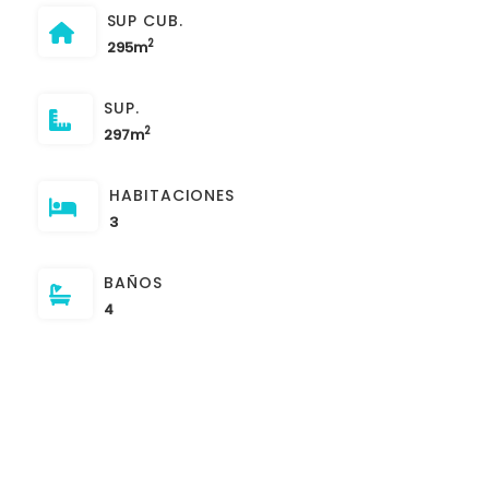
SUP CUB.
2
295m
SUP.
2
297m
HABITACIONES
3
BAÑOS
4