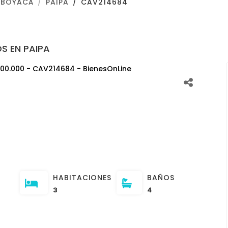
BOYACÁ
PAIPA
CAV214684
S EN PAIPA
HABITACIONES
BAÑOS
3
4