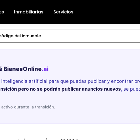
es
Inmobiliarias
Servicios
é BienesOnline
.ai
nteligencia artificial para que puedas publicar y encontrar 
ansición pero no se podrán publicar anuncios nuevos
, se pue
activo durante la transición.