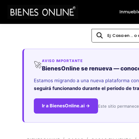
Inmuebl
AVISO IMPORTANTE
🚀
BienesOnline se renueva — conoc
Estamos migrando a una nueva plataforma con i
seguirá funcionando durante el período de tr
Ir a BienesOnline.ai →
Este sitio permanece 