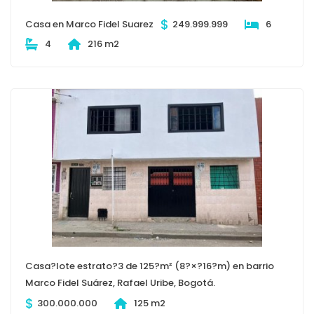
$
Casa en Marco Fidel Suarez
249.999.999
6
4
216 m2
Casa?lote estrato?3 de 125?m² (8?×?16?m) en barrio
Marco Fidel Suárez, Rafael Uribe, Bogotá.
$
300.000.000
125 m2