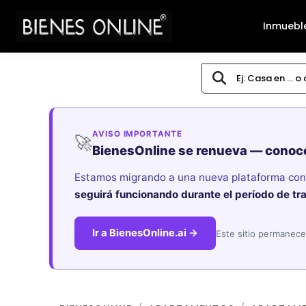
Inmuebl
AVISO IMPORTANTE
🚀
BienesOnline se renueva — conoc
Estamos migrando a una nueva plataforma con i
seguirá funcionando durante el período de tr
Ir a BienesOnline.ai →
Este sitio permanece 