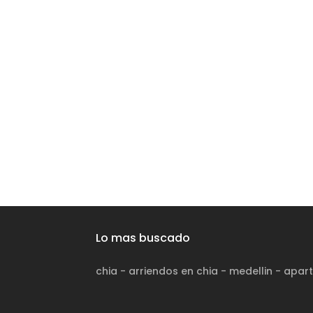
Lo mas buscado
chia
-
arriendos en chia
-
medellin
-
apart