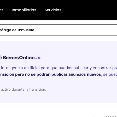
es
Inmobiliarias
Servicios
é BienesOnline
.ai
nteligencia artificial para que puedas publicar y encontrar 
ansición pero no se podrán publicar anuncios nuevos
, se pue
activo durante la transición.