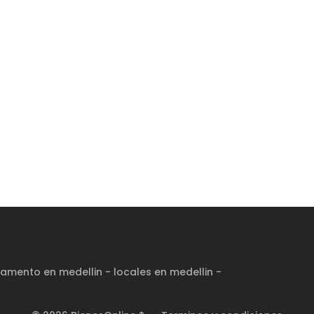
amento en medellin
-
locales en medellin
-