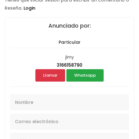
Tienes que iniciar sesión para escribir un comentario o
Reseña.
Login
Anunciado por:
Particular
jimy
3166158790
Llamar
Whatsapp
Nombre
Email
Telefono